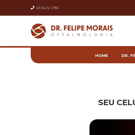
43 3422-2185
HOME
DR. F
SEU CEL