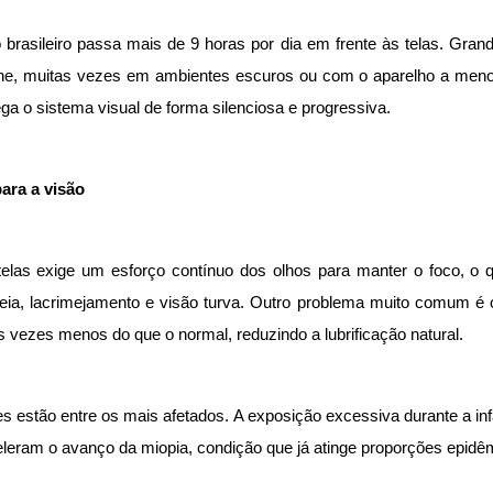
brasileiro passa mais de 9 horas por dia em frente às telas. Gran
ne, muitas vezes em ambientes escuros ou com o aparelho a menos
ga o sistema visual de forma silenciosa e progressiva.
para a visão
elas exige um esforço contínuo dos olhos para manter o foco, o q
eia, lacrimejamento e visão turva. Outro problema muito comum é o
ês vezes menos do que o normal, reduzindo a lubrificação natural.
s estão entre os mais afetados. A exposição excessiva durante a in
eleram o avanço da miopia, condição que já atinge proporções epid