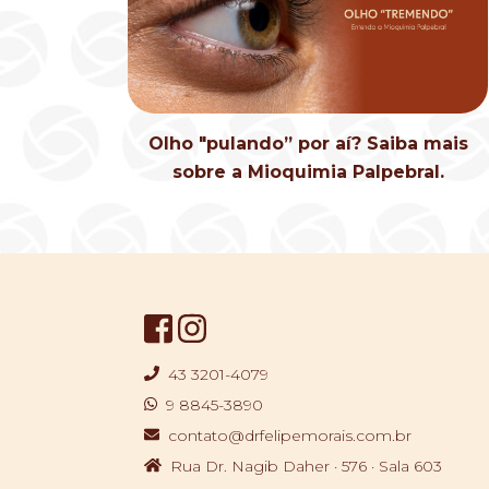
Olho "pulando” por aí? Saiba mais
sobre a Mioquimia Palpebral.
43 3201-4079
9 8845-3890
contato@drfelipemorais.com.br
Rua Dr. Nagib Daher · 576 · Sala 603